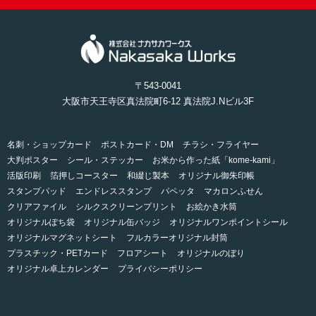
〒543-0041
大阪市天王寺区真法院町6-12 真法院J.Nビル3F
名刺・ショップカード
ポストカード・DM
チラシ・フライヤー
大判ポスター
シール・ステッカー
お米から作った紙「kome-kami」
活版印刷
箔押しコースター
和綴じ製本
オリジナル御朱印帳
スタンプパッド
エンドレススタンプ
パペッタ
マカロンふせん
クリアファイル
シルクスクリーンプリント
お絵かき水筒
オリジナルぽち袋
オリジナル缶バッジ
オリジナルワンポイントシール
オリジナルマグネットシート
フルカラーオリジナル封筒
プラスチック・PETカード
フロアシート
オリジナルのぼり
オリジナル卓上カレンダー
プライバシーポリシー