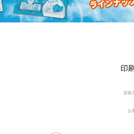
印
技術
お