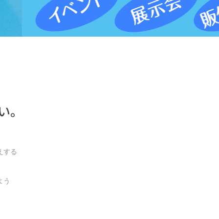
い。
えする
よう