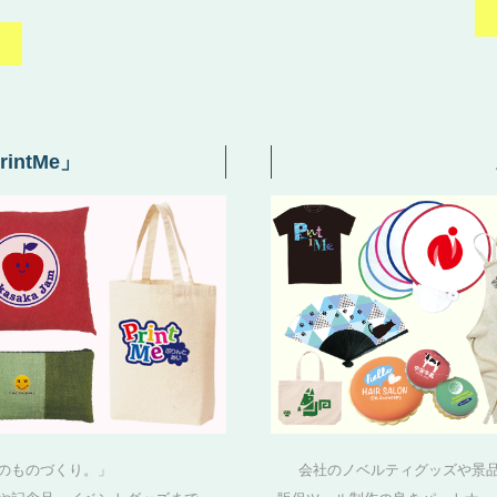
intMe」
のものづくり。」
会社のノベルティグッズや景