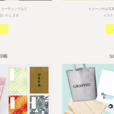
、コーディングなど
イメージやお写
応いたします
イラス
ク
印帳
S